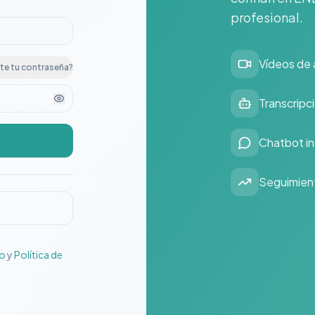
profesional.
Vídeos de 
te tu contraseña?
Transcripc
Chatbot in
Seguimient
io
y
Política de