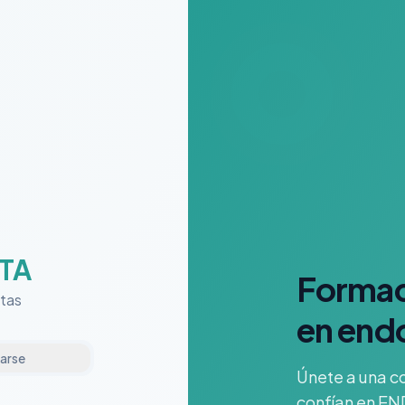
TA
Formac
stas
en end
rarse
Únete a una c
confían en EN